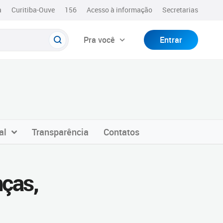
a
Curitiba-Ouve
156
Acesso à informação
Secretarias
Pra você
Entrar
al
Transparência
Contatos
nças,