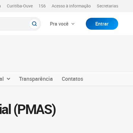
a
Curitiba-Ouve
156
Acesso à informação
Secretarias
Pra você
Entrar
al
Transparência
Contatos
cial (PMAS)