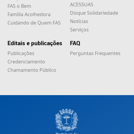
ACESSUAS
FAS o Bem
Disque Solidariedade
Família Acolhedora
Notícias
Cuidando de Quem FAS
Serviços
Editais e publicações
FAQ
Publicações
Perguntas Frequentes
Credenciamento
Chamamento Público